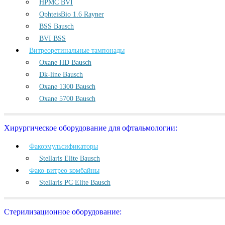
HPMC BVI
OphteisBio 1.6 Rayner
BSS Bausch
BVI BSS
Витреоретинальные тампонады
Oxane HD Bausch
Dk-line Bausch
Oxane 1300 Bausch
Oxane 5700 Bausch
Хирургическое оборудование для офтальмологии:
Факоэмульсификаторы
Stellaris Elite Bausch
Фако-витрео комбайны
Stellaris PC Elite Bausch
Стерилизационное оборудование: