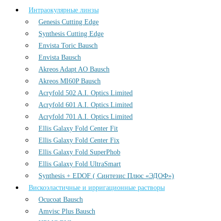
Интраокулярные линзы
Genesis Cutting Edge
Synthesis Cutting Edge
Envista Toric Bausch
Envista Bausch
Akreos Adapt AO Bausch
Akreos MI60P Bausch
Acryfold 502 A.I. Optics Limited
Acryfold 601 A.I. Optics Limited
Acryfold 701 A.I. Optics Limited
Ellis Galaxy Fold Center Fit
Ellis Galaxy Fold Center Fix
Ellis Galaxy Fold SuperPhob
Ellis Galaxy Fold UltraSmart
Synthesis + EDOF ( Синтезис Плюс «ЭДОФ»)
Вискоэластичные и ирригационные растворы
Ocucoat Bausch
Amvisc Plus Bausch