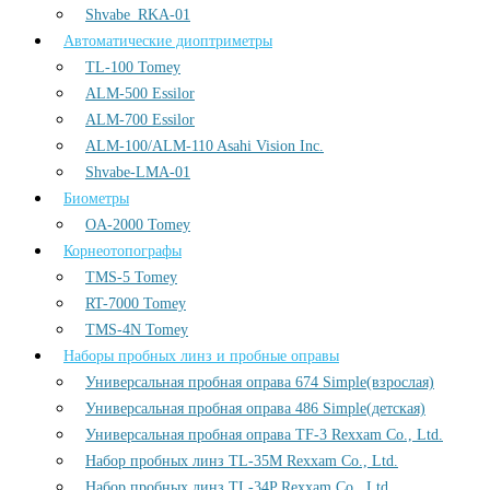
Shvabe_RKA-01
Автоматические диоптриметры
TL-100 Tomey
ALM-500 Essilor
ALM-700 Essilor
ALM-100/ALM-110 Asahi Vision Inc.
Shvabe-LMA-01
Биометры
OA-2000 Tomey
Корнеотопографы
TMS-5 Tomey
RT-7000 Tomey
TMS-4N Tomey
Наборы пробных линз и пробные оправы
Универсальная пробная оправа 674 Simple(взрослая)
Универсальная пробная оправа 486 Simple(детская)
Универсальная пробная оправа TF-3 Rexxam Co., Ltd.
Набор пробных линз TL-35M Rexxam Co., Ltd.
Набор пробных линз TL-34P Rexxam Co., Ltd.