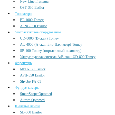
New Line Frastema
OST-350 Essilor
Тонометры
FT-1000 Tomey
ATNC-550 Essilor
Ультразвуковое оборудование
UD-8000 (В-скан) Tomey
AL-4000 (А-скан Био-Пахиметр) Tomey
SP-100 Tomey (портативный пахиметр)
Ультразвуковая система А/В-скан UD-800 Tomey
Фороптеры
MPH-150 Essilor
APH-550 Essilor
Shvabe-FA-01
Фундус-камеры
SmartScope Optomed
Aurora Optomed
Щелевые лампы
SL-500 Essilor