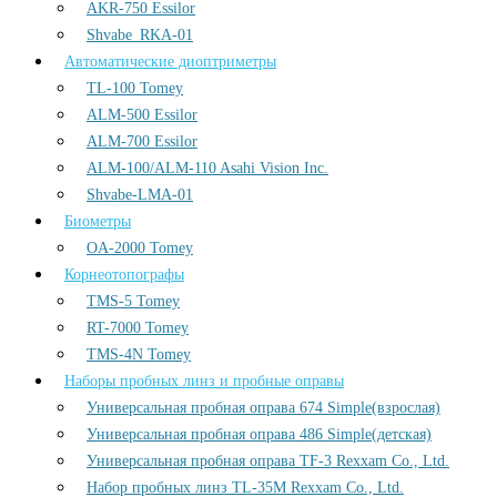
AKR-750 Essilor
Shvabe_RKA-01
Автоматические диоптриметры
TL-100 Tomey
ALM-500 Essilor
ALM-700 Essilor
ALM-100/ALM-110 Asahi Vision Inc.
Shvabe-LMA-01
Биометры
OA-2000 Tomey
Корнеотопографы
TMS-5 Tomey
RT-7000 Tomey
TMS-4N Tomey
Наборы пробных линз и пробные оправы
Универсальная пробная оправа 674 Simple(взрослая)
Универсальная пробная оправа 486 Simple(детская)
Универсальная пробная оправа TF-3 Rexxam Co., Ltd.
Набор пробных линз TL-35M Rexxam Co., Ltd.