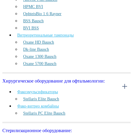
HPMC BVI
OphteisBio 1.6 Rayner
BSS Bausch
BVI BSS
Витреоретинальные тампонады
Oxane HD Bausch
Dk-line Bausch
Oxane 1300 Bausch
Oxane 5700 Bausch
Хирургическое оборудование для офтальмологии:
Факоэмульсификаторы
Stellaris Elite Bausch
Фако-витрео комбайны
Stellaris PC Elite Bausch
Стерилизационное оборудование: