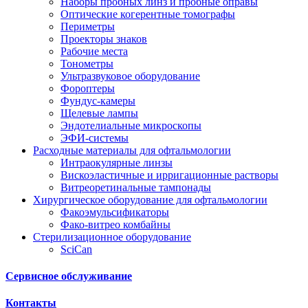
Наборы пробных линз и пробные оправы
Оптические когерентные томографы
Периметры
Проекторы знаков
Рабочие места
Тонометры
Ультразвуковое оборудование
Фороптеры
Фундус-камеры
Щелевые лампы
Эндотелиальные микроскопы
ЭФИ-системы
Расходные материалы для офтальмологии
Интраокулярные линзы
Вискоэластичные и ирригационные растворы
Витреоретинальные тампонады
Хирургическое оборудование для офтальмологии
Факоэмульсификаторы
Фако-витрео комбайны
Стерилизационное оборудование
SciCan
Сервисное обслуживание
Контакты