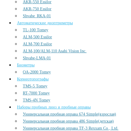
AKR-550 Essilor
AKR-750 Essilor
Shvabe_RKA-01
Автоматические диоптриметры
TL-100 Tomey
ALM-500 Essilor
ALM-700 Essilor
ALM-100/ALM-110 Asahi Vision Inc.
Shvabe-LMA-01
Биометры
OA-2000 Tomey
Корнеотопографы
TMS-5 Tomey
RT-7000 Tomey
TMS-4N Tomey
Наборы пробных линз и пробные оправы
Универсальная пробная оправа 674 Simple(взрослая)
Универсальная пробная оправа 486 Simple(детская)
Универсальная пробная оправа TF-3 Rexxam Co., Ltd.