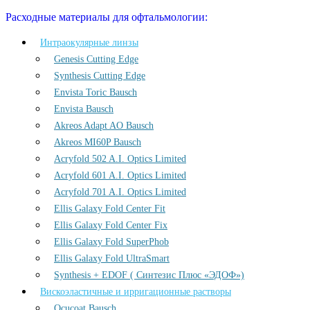
Расходные материалы для офтальмологии:
Интраокулярные линзы
Genesis Cutting Edge
Synthesis Cutting Edge
Envista Toric Bausch
Envista Bausch
Akreos Adapt AO Bausch
Akreos MI60P Bausch
Acryfold 502 A.I. Optics Limited
Acryfold 601 A.I. Optics Limited
Acryfold 701 A.I. Optics Limited
Ellis Galaxy Fold Center Fit
Ellis Galaxy Fold Center Fix
Ellis Galaxy Fold SuperPhob
Ellis Galaxy Fold UltraSmart
Synthesis + EDOF ( Синтезис Плюс «ЭДОФ»)
Вискоэластичные и ирригационные растворы
Ocucoat Bausch