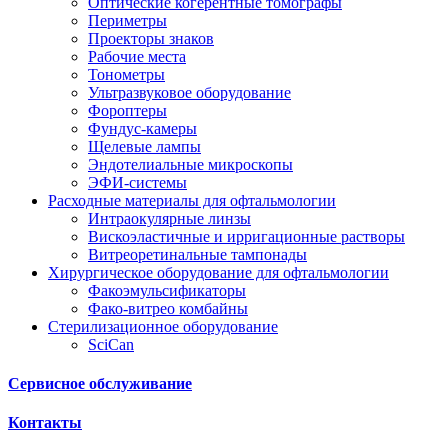
Оптические когерентные томографы
Периметры
Проекторы знаков
Рабочие места
Тонометры
Ультразвуковое оборудование
Фороптеры
Фундус-камеры
Щелевые лампы
Эндотелиальные микроскопы
ЭФИ-системы
Расходные материалы для офтальмологии
Интраокулярные линзы
Вискоэластичные и ирригационные растворы
Витреоретинальные тампонады
Хирургическое оборудование для офтальмологии
Факоэмульсификаторы
Фако-витрео комбайны
Стерилизационное оборудование
SciCan
Сервисное обслуживание
Контакты