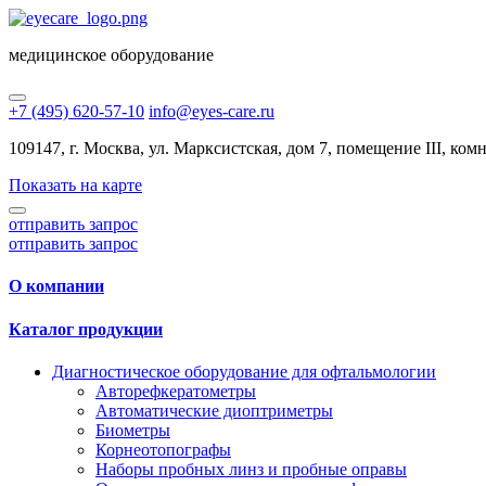
медицинское оборудование
+7 (495) 620-57-10
info@eyes-care.ru
109147, г. Москва, ул. Марксистская, дом 7, помещение III, комн.
Показать на карте
отправить запрос
отправить запрос
О компании
Каталог продукции
Диагностическое оборудование для офтальмологии
Авторефкератометры
Автоматические диоптриметры
Биометры
Корнеотопографы
Наборы пробных линз и пробные оправы