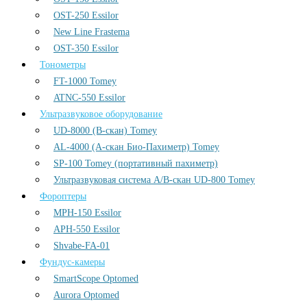
OST-250 Essilor
New Line Frastema
OST-350 Essilor
Тонометры
FT-1000 Tomey
ATNC-550 Essilor
Ультразвуковое оборудование
UD-8000 (В-скан) Tomey
AL-4000 (А-скан Био-Пахиметр) Tomey
SP-100 Tomey (портативный пахиметр)
Ультразвуковая система А/В-скан UD-800 Tomey
Фороптеры
MPH-150 Essilor
APH-550 Essilor
Shvabe-FA-01
Фундус-камеры
SmartScope Optomed
Aurora Optomed