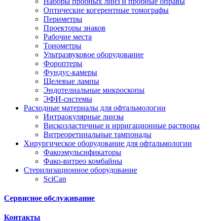
Наборы пробных линз и пробные оправы
Оптические когерентные томографы
Периметры
Проекторы знаков
Рабочие места
Тонометры
Ультразвуковое оборудование
Фороптеры
Фундус-камеры
Щелевые лампы
Эндотелиальные микроскопы
ЭФИ-системы
Расходные материалы для офтальмологии
Интраокулярные линзы
Вискоэластичные и ирригационные растворы
Витреоретинальные тампонады
Хирургическое оборудование для офтальмологии
Факоэмульсификаторы
Фако-витрео комбайны
Стерилизационное оборудование
SciCan
Сервисное обслуживание
Контакты