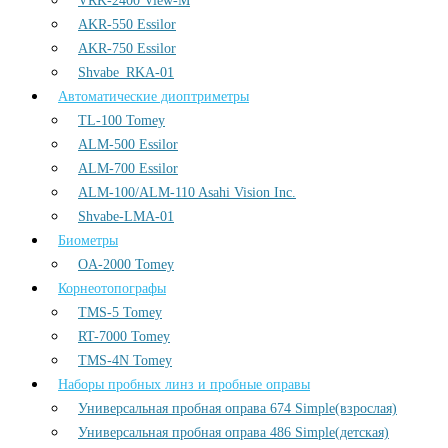
VRK-2400 View-M
AKR-550 Essilor
AKR-750 Essilor
Shvabe_RKA-01
Автоматические диоптриметры
TL-100 Tomey
ALM-500 Essilor
ALM-700 Essilor
ALM-100/ALM-110 Asahi Vision Inc.
Shvabe-LMA-01
Биометры
OA-2000 Tomey
Корнеотопографы
TMS-5 Tomey
RT-7000 Tomey
TMS-4N Tomey
Наборы пробных линз и пробные оправы
Универсальная пробная оправа 674 Simple(взрослая)
Универсальная пробная оправа 486 Simple(детская)