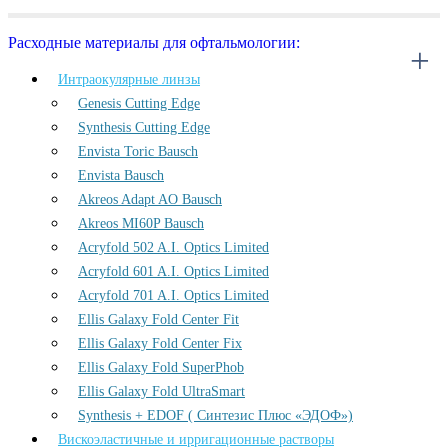
Расходные материалы для офтальмологии:
Интраокулярные линзы
Genesis Cutting Edge
Synthesis Cutting Edge
Envista Toric Bausch
Envista Bausch
Akreos Adapt AO Bausch
Akreos MI60P Bausch
Acryfold 502 A.I. Optics Limited
Acryfold 601 A.I. Optics Limited
Acryfold 701 A.I. Optics Limited
Ellis Galaxy Fold Center Fit
Ellis Galaxy Fold Center Fix
Ellis Galaxy Fold SuperPhob
Ellis Galaxy Fold UltraSmart
Synthesis + EDOF ( Синтезис Плюс «ЭДОФ»)
Вискоэластичные и ирригационные растворы