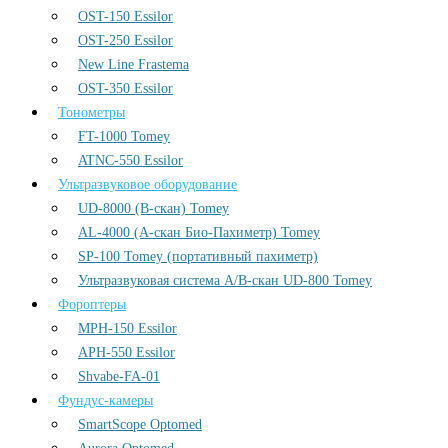
OST-150 Essilor
OST-250 Essilor
New Line Frastema
OST-350 Essilor
Тонометры
FT-1000 Tomey
ATNC-550 Essilor
Ультразвуковое оборудование
UD-8000 (В-скан) Tomey
AL-4000 (А-скан Био-Пахиметр) Tomey
SP-100 Tomey (портативный пахиметр)
Ультразвуковая система А/В-скан UD-800 Tomey
Фороптеры
MPH-150 Essilor
APH-550 Essilor
Shvabe-FA-01
Фундус-камеры
SmartScope Optomed