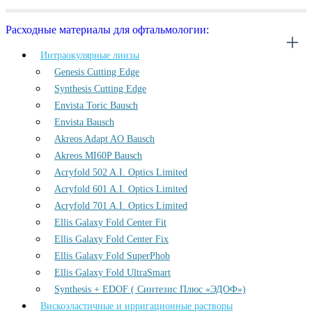
Расходные материалы для офтальмологии:
Интраокулярные линзы
Genesis Cutting Edge
Synthesis Cutting Edge
Envista Toric Bausch
Envista Bausch
Akreos Adapt AO Bausch
Akreos MI60P Bausch
Acryfold 502 A.I. Optics Limited
Acryfold 601 A.I. Optics Limited
Acryfold 701 A.I. Optics Limited
Ellis Galaxy Fold Center Fit
Ellis Galaxy Fold Center Fix
Ellis Galaxy Fold SuperPhob
Ellis Galaxy Fold UltraSmart
Synthesis + EDOF ( Синтезис Плюс «ЭДОФ»)
Вискоэластичные и ирригационные растворы