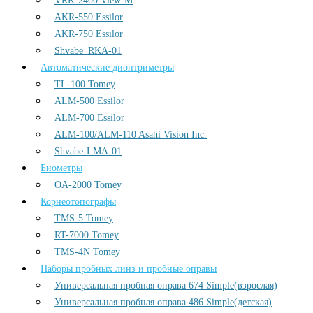
VRK-2400 View-M
AKR-550 Essilor
AKR-750 Essilor
Shvabe_RKA-01
Автоматические диоптриметры
TL-100 Tomey
ALM-500 Essilor
ALM-700 Essilor
ALM-100/ALM-110 Asahi Vision Inc.
Shvabe-LMA-01
Биометры
OA-2000 Tomey
Корнеотопографы
TMS-5 Tomey
RT-7000 Tomey
TMS-4N Tomey
Наборы пробных линз и пробные оправы
Универсальная пробная оправа 674 Simple(взрослая)
Универсальная пробная оправа 486 Simple(детская)