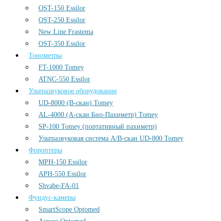
OST-150 Essilor
OST-250 Essilor
New Line Frastema
OST-350 Essilor
Тонометры
FT-1000 Tomey
ATNC-550 Essilor
Ультразвуковое оборудование
UD-8000 (В-скан) Tomey
AL-4000 (А-скан Био-Пахиметр) Tomey
SP-100 Tomey (портативный пахиметр)
Ультразвуковая система А/В-скан UD-800 Tomey
Фороптеры
MPH-150 Essilor
APH-550 Essilor
Shvabe-FA-01
Фундус-камеры
SmartScope Optomed