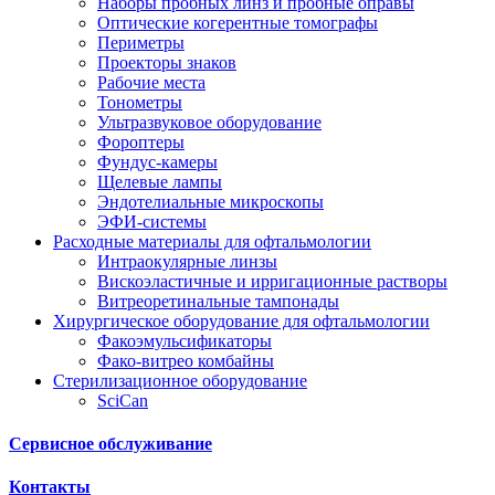
Наборы пробных линз и пробные оправы
Оптические когерентные томографы
Периметры
Проекторы знаков
Рабочие места
Тонометры
Ультразвуковое оборудование
Фороптеры
Фундус-камеры
Щелевые лампы
Эндотелиальные микроскопы
ЭФИ-системы
Расходные материалы для офтальмологии
Интраокулярные линзы
Вискоэластичные и ирригационные растворы
Витреоретинальные тампонады
Хирургическое оборудование для офтальмологии
Факоэмульсификаторы
Фако-витрео комбайны
Стерилизационное оборудование
SciCan
Сервисное обслуживание
Контакты