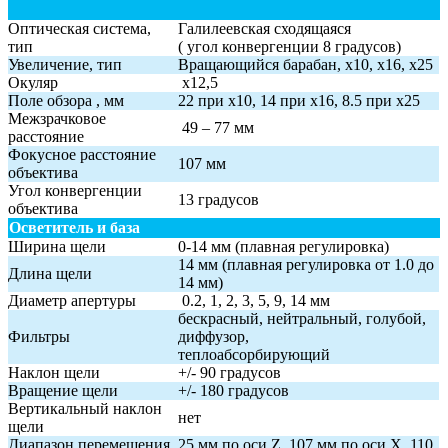
Оптическая система,
Галилеевская сходящаяся
тип
( угол конвергенции 8 градусов)
Увеличение, тип
Вращающийся барабан, x10, x16, x25
Окуляр
х12,5
Поле обзора , мм
22 при х10, 14 при х16, 8.5 при х25
Межзрачковое
49 – 77 мм
расстояние
Фокусное расстояние
107 мм
объектива
Угол конвергенции
13 градусов
объектива
Осветитель и база
Ширина щели
0-14 мм (плавная регулировка)
14 мм (плавная регулировка от 1.0 до
Длина щели
14 мм)
Диаметр апертуры
0.2, 1, 2, 3, 5, 9, 14 мм
бескрасный, нейтральный, голубой,
Фильтры
диффузор,
теплоабсорбирующий
Наклон щели
+/- 90 градусов
Вращение щели
+/- 180 градусов
Вертикальный наклон
нет
щели
Диапазон перемещения
25 мм по оси Z, 107 мм по оси Х, 110