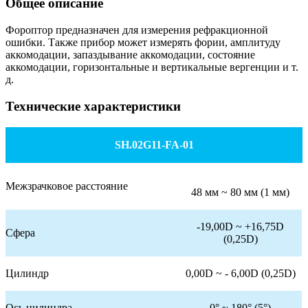
Общее описание
Фороптор предназначен для измерения рефракционной
ошибки. Также прибор может измерять фории, амплитуду
аккомодации, запаздывание аккомодации, состояние
аккомодации, горизонтальные и вертикальные вергенции и т.
д.
Технические характеристики
SH.02G11-FA-01
Межзрачковое расстояние
48 мм ~ 80 мм (1 мм)
-19,00D ~ +16,75D
Сфера
(0,25D)
Цилиндр
0,00D ~ - 6,00D (0,25D)
Ось цилиндра
0° ~ 180° (5°)