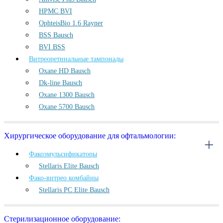
HPMC BVI
OphteisBio 1.6 Rayner
BSS Bausch
BVI BSS
Витреоретинальные тампонады
Oxane HD Bausch
Dk-line Bausch
Oxane 1300 Bausch
Oxane 5700 Bausch
Хирургическое оборудование для офтальмологии:
Факоэмульсификаторы
Stellaris Elite Bausch
Фако-витрео комбайны
Stellaris PC Elite Bausch
Стерилизационное оборудование: