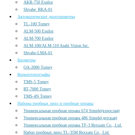
AKR-750 Essilor
Shvabe_RKA-01
Автоматические диоптриметры
TL-100 Tomey
ALM-500 Essilor
ALM-700 Essilor
ALM-100/ALM-110 Asahi Vision Inc.
Shvabe-LMA-01
Биометры
OA-2000 Tomey
Корнеотопографы
TMS-5 Tomey
RT-7000 Tomey
TMS-4N Tomey
Наборы пробных линз и пробные оправы
Универсальная пробная оправа 674 Simple(взрослая)
Универсальная пробная оправа 486 Simple(детская)
Универсальная пробная оправа TF-3 Rexxam Co., Ltd.
Набор пробных линз TL-35M Rexxam Co., Ltd.