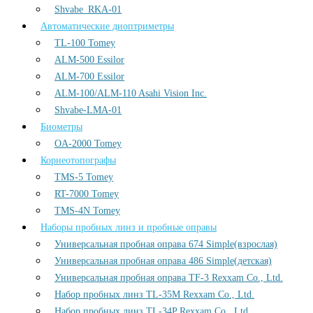
Shvabe_RKA-01
Автоматические диоптриметры
TL-100 Tomey
ALM-500 Essilor
ALM-700 Essilor
ALM-100/ALM-110 Asahi Vision Inc.
Shvabe-LMA-01
Биометры
OA-2000 Tomey
Корнеотопографы
TMS-5 Tomey
RT-7000 Tomey
TMS-4N Tomey
Наборы пробных линз и пробные оправы
Универсальная пробная оправа 674 Simple(взрослая)
Универсальная пробная оправа 486 Simple(детская)
Универсальная пробная оправа TF-3 Rexxam Co., Ltd.
Набор пробных линз TL-35M Rexxam Co., Ltd.
Набор пробных линз TL-34P Rexxam Co., Ltd.