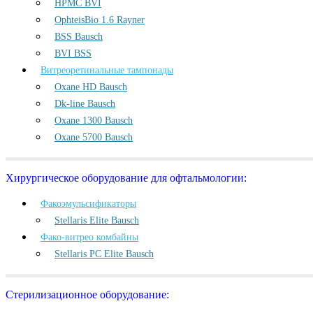
HPMC BVI
OphteisBio 1.6 Rayner
BSS Bausch
BVI BSS
Витреоретинальные тампонады
Oxane HD Bausch
Dk-line Bausch
Oxane 1300 Bausch
Oxane 5700 Bausch
Хирургическое оборудование для офтальмологии:
Факоэмульсификаторы
Stellaris Elite Bausch
Фако-витрео комбайны
Stellaris PC Elite Bausch
Стерилизационное оборудование: