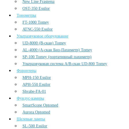
New Line Frastema
OST-350 Essilor
Тонометры
FT-1000 Tomey
ATNC-550 Essilor
Ультразвуковое оборудование
UD-8000 (В-скан) Tomey
AL-4000 (А-скан Био-Пахиметр) Tomey
SP-100 Tomey (портативный пахиметр)
Ультразвуковая система А/В-скан UD-800 Tomey
Фороптеры
MPH-150 Essilor
APH-550 Essilor
Shvabe-FA-01
Фундус-камеры
SmartScope Optomed
Aurora Optomed
Щелевые лампы
SL-500 Essilor