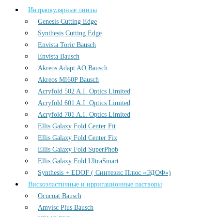
Интраокулярные линзы
Genesis Cutting Edge
Synthesis Cutting Edge
Envista Toric Bausch
Envista Bausch
Akreos Adapt AO Bausch
Akreos MI60P Bausch
Acryfold 502 A.I. Optics Limited
Acryfold 601 A.I. Optics Limited
Acryfold 701 A.I. Optics Limited
Ellis Galaxy Fold Center Fit
Ellis Galaxy Fold Center Fix
Ellis Galaxy Fold SuperPhob
Ellis Galaxy Fold UltraSmart
Synthesis + EDOF ( Синтезис Плюс «ЭДОФ»)
Вискоэластичные и ирригационные растворы
Ocucoat Bausch
Amvisc Plus Bausch