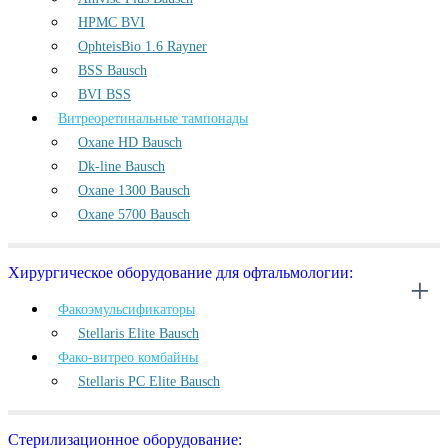
HPMC BVI
OphteisBio 1.6 Rayner
BSS Bausch
BVI BSS
Витреоретинальные тампонады
Oxane HD Bausch
Dk-line Bausch
Oxane 1300 Bausch
Oxane 5700 Bausch
Хирургическое оборудование для офтальмологии:
Факоэмульсификаторы
Stellaris Elite Bausch
Фако-витрео комбайны
Stellaris PC Elite Bausch
Стерилизационное оборудование: