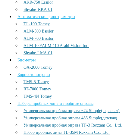
AKR-750 Essilor
Shvabe_RKA-01
Автоматические диоптриметры
TL-100 Tomey
ALM-500 Essilor
ALM-700 Essilor
ALM-100/ALM-110 Asahi Vision Inc.
Shvabe-LMA-01
Биометры
OA-2000 Tomey
Корнеотопографы
TMS-5 Tomey
RT-7000 Tomey
TMS-4N Tomey
Наборы пробных линз и пробные оправы
Универсальная пробная оправа 674 Simple(взрослая)
Универсальная пробная оправа 486 Simple(детская)
Универсальная пробная оправа TF-3 Rexxam Co., Ltd.
Набор пробных линз TL-35M Rexxam Co., Ltd.