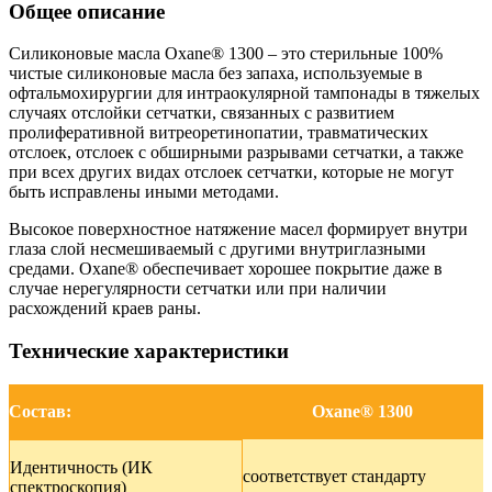
Общее описание
Силиконовые масла Oxane® 1300 – это стерильные 100%
чистые силиконовые масла без запаха, используемые в
офтальмохирургии для интраокулярной тампонады в тяжелых
случаях отслойки сетчатки, связанных с развитием
пролиферативной витреоретинопатии, травматических
отслоек, отслоек с обширными разрывами сетчатки, а также
при всех других видах отслоек сетчатки, которые не могут
быть исправлены иными методами.
Высокое поверхностное натяжение масел формирует внутри
глаза слой несмешиваемый с другими внутриглазными
средами. Oxane® обеспечивает хорошее покрытие даже в
случае нерегулярности сетчатки или при наличии
расхождений краев раны.
Технические характеристики
Состав:
Oxane® 1300
Идентичность (ИК
соответствует стандарту
спектроскопия)