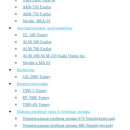
VRK-2400 View-M
AKR-550 Essilor
AKR-750 Essilor
Shvabe_RKA-01
Автоматические диоптриметры
TL-100 Tomey
ALM-500 Essilor
ALM-700 Essilor
ALM-100/ALM-110 Asahi Vision Inc.
Shvabe-LMA-01
Биометры
OA-2000 Tomey
Корнеотопографы
TMS-5 Tomey
RT-7000 Tomey
TMS-4N Tomey
Наборы пробных линз и пробные оправы
Универсальная пробная оправа 674 Simple(взрослая)
Универсальная пробная оправа 486 Simple(детская)