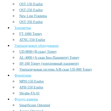
OST-150 Essilor
OST-250 Essilor
New Line Frastema
OST-350 Essilor
Тонометры
FT-1000 Tomey
ATNC-550 Essilor
Ультразвуковое оборудование
UD-8000 (В-скан) Tomey
AL-4000 (А-скан Био-Пахиметр) Tomey
SP-100 Tomey (портативный пахиметр)
Ультразвуковая система А/В-скан UD-800 Tomey
Фороптеры
MPH-150 Essilor
APH-550 Essilor
Shvabe-FA-01
Фундус-камеры
SmartScope Optomed