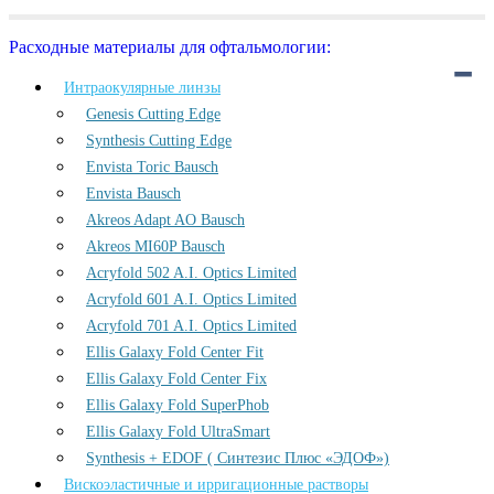
Расходные материалы для офтальмологии:
Интраокулярные линзы
Genesis Cutting Edge
Synthesis Cutting Edge
Envista Toric Bausch
Envista Bausch
Akreos Adapt AO Bausch
Akreos MI60P Bausch
Acryfold 502 A.I. Optics Limited
Acryfold 601 A.I. Optics Limited
Acryfold 701 A.I. Optics Limited
Ellis Galaxy Fold Center Fit
Ellis Galaxy Fold Center Fix
Ellis Galaxy Fold SuperPhob
Ellis Galaxy Fold UltraSmart
Synthesis + EDOF ( Синтезис Плюс «ЭДОФ»)
Вискоэластичные и ирригационные растворы