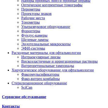
Наборы пробных линз и пробные оправы
Оптические когерентные томографы
Периметры
Проекторы знаков
Рабочие места
Тонометры
Ультразвуковое оборудование
Фороптеры
Фундус-камеры
Щелевые лампы
Эндотелиальные микроскопы
ЭФИ-системы
Расходные материалы для офтальмологии
Интраокулярные линзы
Вискоэластичные и ирригационные растворы
Витреоретинальные тампонады
Хирургическое оборудование для офтальмологии
Факоэмульсификаторы
Фако-витрео комбайны
Стерилизационное оборудование
SciCan
Сервисное обслуживание
Контакты