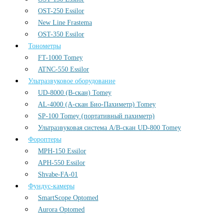
OST-250 Essilor
New Line Frastema
OST-350 Essilor
Тонометры
FT-1000 Tomey
ATNC-550 Essilor
Ультразвуковое оборудование
UD-8000 (В-скан) Tomey
AL-4000 (А-скан Био-Пахиметр) Tomey
SP-100 Tomey (портативный пахиметр)
Ультразвуковая система А/В-скан UD-800 Tomey
Фороптеры
MPH-150 Essilor
APH-550 Essilor
Shvabe-FA-01
Фундус-камеры
SmartScope Optomed
Aurora Optomed