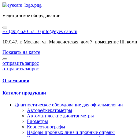
медицинское оборудование
+7 (495) 620-57-10
info@eyes-care.ru
109147, г. Москва, ул. Марксистская, дом 7, помещение III, комн.
Показать на карте
отправить запрос
отправить запрос
О компании
Каталог продукции
Диагностическое оборудование для офтальмологии
Авторефкератометры
Автоматические диоптриметры
Биометры
Корнеотопографы
Наборы пробных линз и пробные оправы