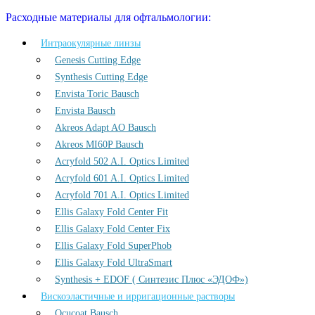
Расходные материалы для офтальмологии:
Интраокулярные линзы
Genesis Cutting Edge
Synthesis Cutting Edge
Envista Toric Bausch
Envista Bausch
Akreos Adapt AO Bausch
Akreos MI60P Bausch
Acryfold 502 A.I. Optics Limited
Acryfold 601 A.I. Optics Limited
Acryfold 701 A.I. Optics Limited
Ellis Galaxy Fold Center Fit
Ellis Galaxy Fold Center Fix
Ellis Galaxy Fold SuperPhob
Ellis Galaxy Fold UltraSmart
Synthesis + EDOF ( Синтезис Плюс «ЭДОФ»)
Вискоэластичные и ирригационные растворы
Ocucoat Bausch