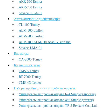
AKR-550 Essilor
AKR-750 Essilor
Shvabe_RKA-01
Автоматические диоптриметры
TL-100 Tomey
ALM-500 Essilor
ALM-700 Essilor
ALM-100/ALM-110 Asahi Vision Inc.
Shvabe-LMA-01
Биометры
OA-2000 Tomey
Корнеотопографы
TMS-5 Tomey
RT-7000 Tomey
TMS-4N Tomey
Наборы пробных линз и пробные оправы
Универсальная пробная оправа 674 Simple(взрослая)
Универсальная пробная оправа 486 Simple(детская)
Универсальная пробная оправа TF-3 Rexxam Co., Ltd.