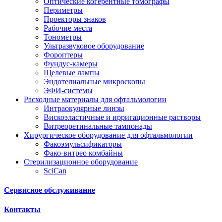
Оптические когерентные томографы
Периметры
Проекторы знаков
Рабочие места
Тонометры
Ультразвуковое оборудование
Фороптеры
Фундус-камеры
Щелевые лампы
Эндотелиальные микроскопы
ЭФИ-системы
Расходные материалы для офтальмологии
Интраокулярные линзы
Вискоэластичные и ирригационные растворы
Витреоретинальные тампонады
Хирургическое оборудование для офтальмологии
Факоэмульсификаторы
Фако-витрео комбайны
Стерилизационное оборудование
SciCan
Сервисное обслуживание
Контакты