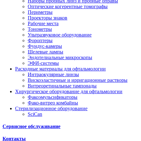
Наборы пробных линз и пробные оправы
Оптические когерентные томографы
Периметры
Проекторы знаков
Рабочие места
Тонометры
Ультразвуковое оборудование
Фороптеры
Фундус-камеры
Щелевые лампы
Эндотелиальные микроскопы
ЭФИ-системы
Расходные материалы для офтальмологии
Интраокулярные линзы
Вискоэластичные и ирригационные растворы
Витреоретинальные тампонады
Хирургическое оборудование для офтальмологии
Факоэмульсификаторы
Фако-витрео комбайны
Стерилизационное оборудование
SciCan
Сервисное обслуживание
Контакты