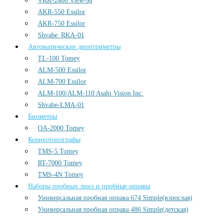
VRK-2400 View-M
AKR-550 Essilor
AKR-750 Essilor
Shvabe_RKA-01
Автоматические диоптриметры
TL-100 Tomey
ALM-500 Essilor
ALM-700 Essilor
ALM-100/ALM-110 Asahi Vision Inc.
Shvabe-LMA-01
Биометры
OA-2000 Tomey
Корнеотопографы
TMS-5 Tomey
RT-7000 Tomey
TMS-4N Tomey
Наборы пробных линз и пробные оправы
Универсальная пробная оправа 674 Simple(взрослая)
Универсальная пробная оправа 486 Simple(детская)