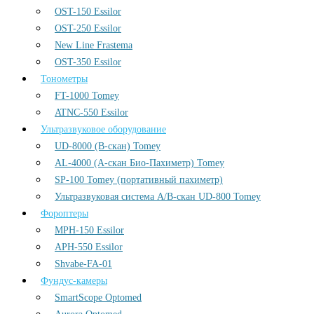
OST-150 Essilor
OST-250 Essilor
New Line Frastema
OST-350 Essilor
Тонометры
FT-1000 Tomey
ATNC-550 Essilor
Ультразвуковое оборудование
UD-8000 (В-скан) Tomey
AL-4000 (А-скан Био-Пахиметр) Tomey
SP-100 Tomey (портативный пахиметр)
Ультразвуковая система А/В-скан UD-800 Tomey
Фороптеры
MPH-150 Essilor
APH-550 Essilor
Shvabe-FA-01
Фундус-камеры
SmartScope Optomed