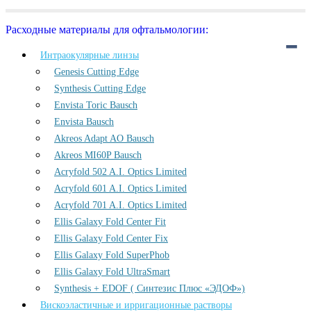
Расходные материалы для офтальмологии:
Интраокулярные линзы
Genesis Cutting Edge
Synthesis Cutting Edge
Envista Toric Bausch
Envista Bausch
Akreos Adapt AO Bausch
Akreos MI60P Bausch
Acryfold 502 A.I. Optics Limited
Acryfold 601 A.I. Optics Limited
Acryfold 701 A.I. Optics Limited
Ellis Galaxy Fold Center Fit
Ellis Galaxy Fold Center Fix
Ellis Galaxy Fold SuperPhob
Ellis Galaxy Fold UltraSmart
Synthesis + EDOF ( Синтезис Плюс «ЭДОФ»)
Вискоэластичные и ирригационные растворы